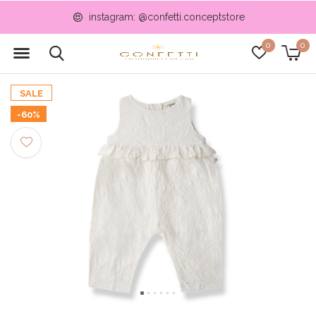
instagram: @confetti.conceptstore
0
0
SALE
-60%