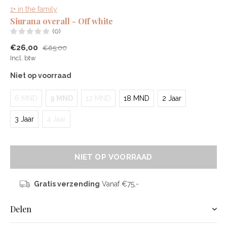
1+ in the family
Siurana overall - Off white
(0)
€26,00
€65,00
Incl. btw
Niet op voorraad
6 MND
9 MND
12 MND
18 MND
2 Jaar
3 Jaar
4 Jaar
NIET OP VOORRAAD
Gratis verzending
Vanaf €75,-
Delen