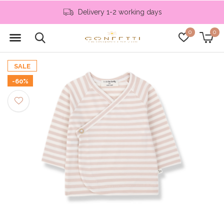
Delivery 1-2 working days
0
0
SALE
-60%