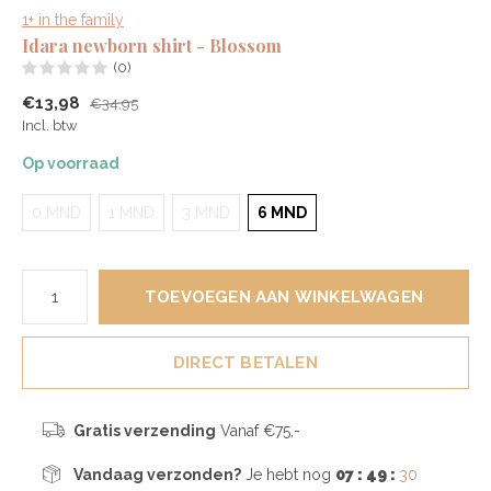
1+ in the family
Idara newborn shirt - Blossom
(0)
€13,98
€34,95
Incl. btw
Op voorraad
0 MND
1 MND
3 MND
6 MND
TOEVOEGEN AAN WINKELWAGEN
DIRECT BETALEN
Gratis verzending
Vanaf €75,-
Vandaag verzonden?
Je hebt nog
07 : 49 :
29