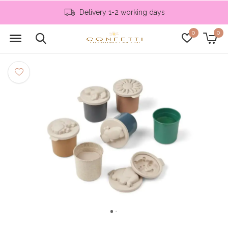
Delivery 1-2 working days
0
0