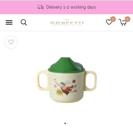
Delivery 1-2 working days
0
0