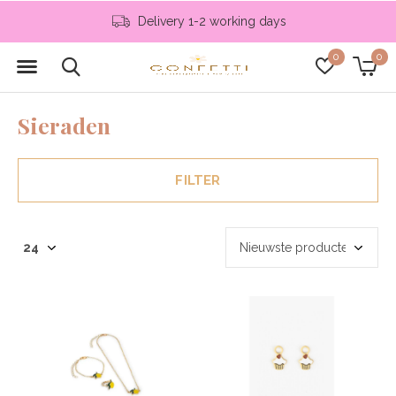
Delivery 1-2 working days
0
0
Sieraden
FILTER