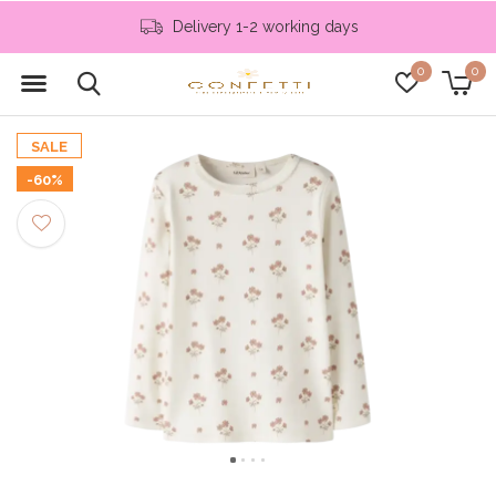
Delivery 1-2 working days
0
0
SALE
-60%