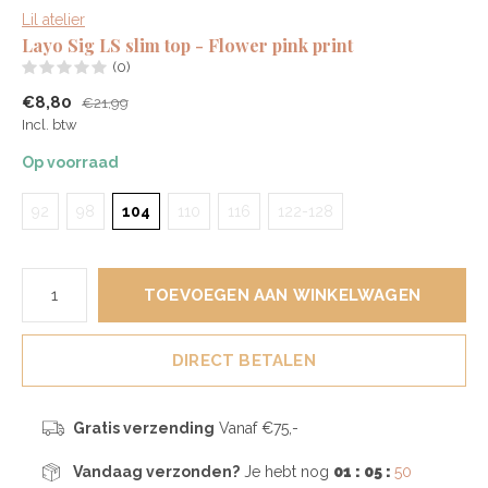
Lil atelier
Layo Sig LS slim top - Flower pink print
(0)
€8,80
€21,99
Incl. btw
Op voorraad
92
98
104
110
116
122-128
TOEVOEGEN AAN WINKELWAGEN
DIRECT BETALEN
Gratis verzending
Vanaf €75,-
Vandaag verzonden?
Je hebt nog
01 : 05 :
50