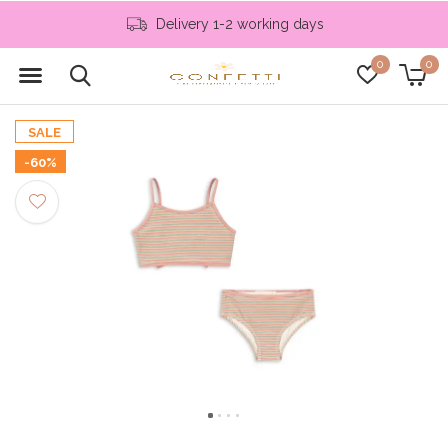
Delivery 1-2 working days
0
0
SALE
-60%