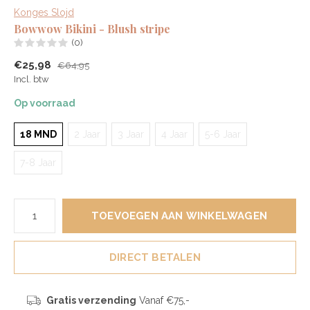
Konges Slojd
Bowwow Bikini - Blush stripe
(0)
€25,98
€64,95
Incl. btw
Op voorraad
18 MND
2 Jaar
3 Jaar
4 Jaar
5-6 Jaar
7-8 Jaar
TOEVOEGEN AAN WINKELWAGEN
DIRECT BETALEN
Gratis verzending
Vanaf €75,-