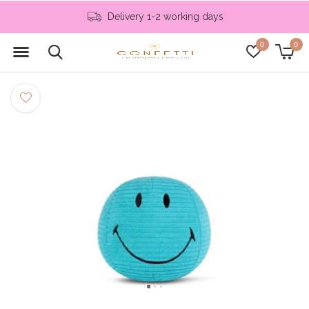
Delivery 1-2 working days
0
0