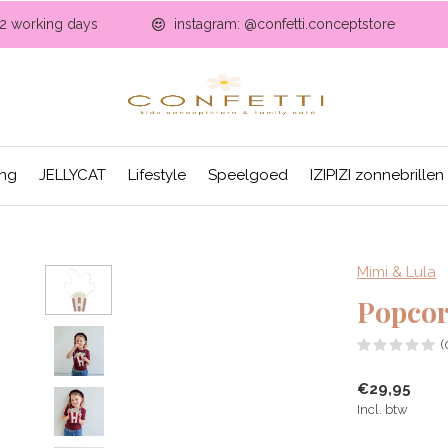
-2 working days
instagram: @confetti.conceptstore
ing
JELLYCAT
Lifestyle
Speelgoed
IZIPIZI zonnebrillen
Mimi & Lula
Popcor
(
€29,95
Incl. btw