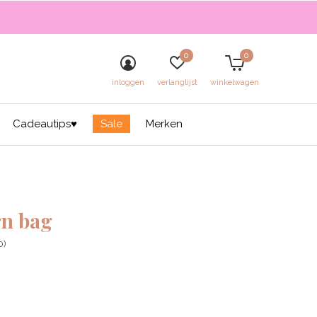
0
0
inloggen
verlanglijst
winkelwagen
Cadeautips♥
Sale
Merken
n bag
0)