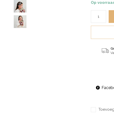
Op voorraa
G
Va
Faceb
Toevoege