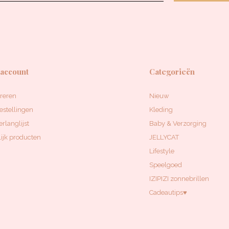
 account
Categorieën
treren
Nieuw
estellingen
Kleding
erlanglijst
Baby & Verzorging
ijk producten
JELLYCAT
Lifestyle
Speelgoed
IZIPIZI zonnebrillen
Cadeautips♥