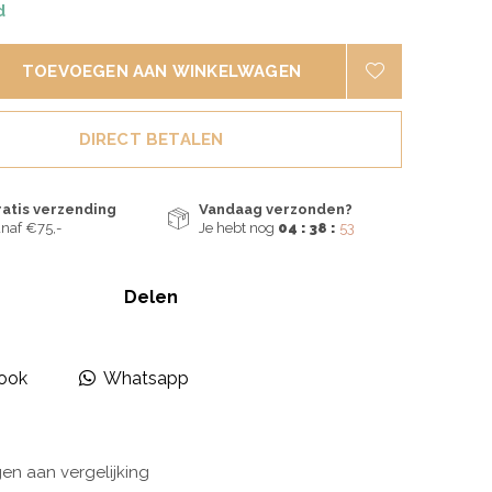
d
TOEVOEGEN AAN WINKELWAGEN
DIRECT BETALEN
ratis verzending
Vandaag verzonden?
naf €75,-
Je hebt nog
04 : 38 :
52
Delen
ook
Whatsapp
n aan vergelijking