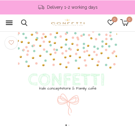
Delivery 1-2 working days
0
0