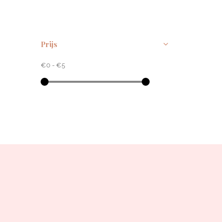
Prijs
€0
-
€5