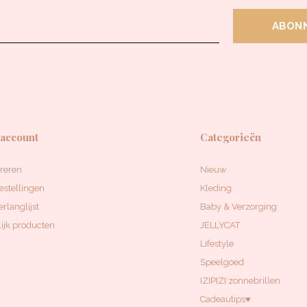
ABON
 account
Categorieën
treren
Nieuw
estellingen
Kleding
erlanglijst
Baby & Verzorging
ijk producten
JELLYCAT
Lifestyle
Speelgoed
IZIPIZI zonnebrillen
Cadeautips♥