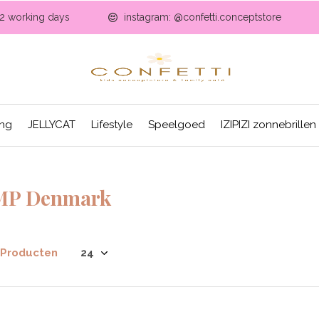
-2 working days
instagram: @confetti.conceptstore
ing
JELLYCAT
Lifestyle
Speelgoed
IZIPIZI zonnebrillen
MP Denmark
 Producten