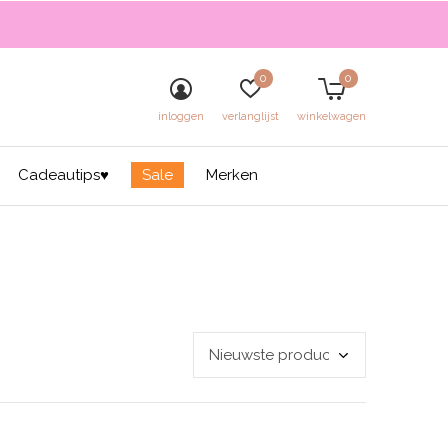
0
0
inloggen
verlanglijst
winkelwagen
Cadeautips♥
Sale
Merken