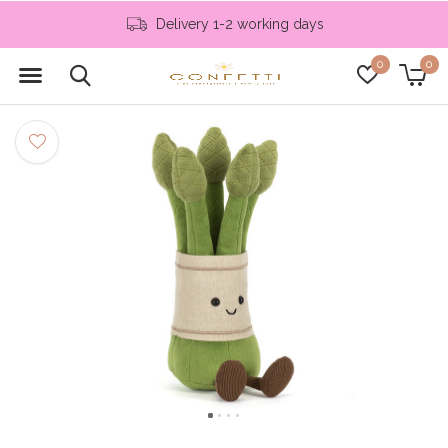
Delivery 1-2 working days
0
0