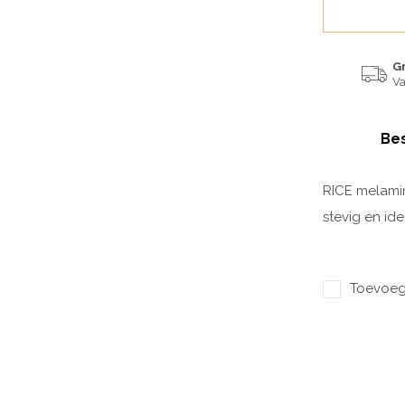
G
Va
Bes
RICE melamine
stevig en ide
Toevoege