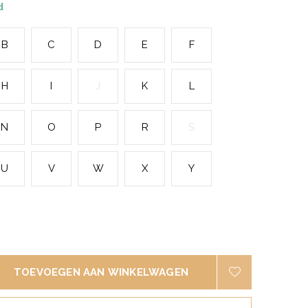
d
B
C
D
E
F
H
I
J
K
L
N
O
P
R
S
U
V
W
X
Y
TOEVOEGEN AAN WINKELWAGEN