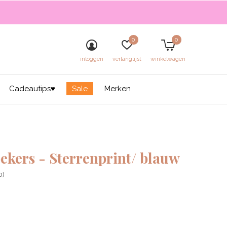
0
0
inloggen
verlanglijst
winkelwagen
Cadeautips♥
Sale
Merken
bekers - Sterrenprint/ blauw
0)