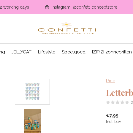
-2 working days
instagram: @confetti.conceptstore
ing
JELLYCAT
Lifestyle
Speelgoed
IZIPIZI zonnebrillen
Rice
Letter
(
€7,95
Incl. btw