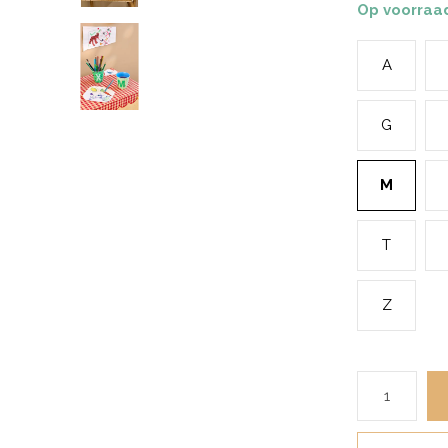
Op voorraa
A
G
M
T
Z