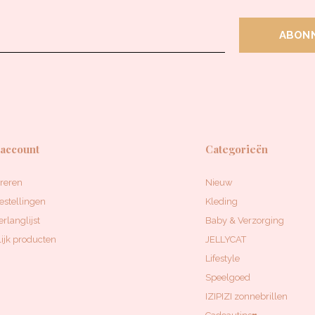
ABON
 account
Categorieën
treren
Nieuw
estellingen
Kleding
erlanglijst
Baby & Verzorging
ijk producten
JELLYCAT
Lifestyle
Speelgoed
IZIPIZI zonnebrillen