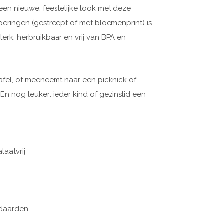
een nieuwe, feestelijke look met deze
voeringen (gestreept of met bloemenprint) is
rk, herbruikbaar en vrij van BPA en
tafel, of meeneemt naar een picknick of
. En nog leuker: ieder kind of gezinslid een
aatvrij
ndaarden