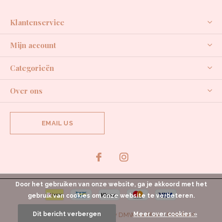
Klantenservice
Mijn account
Categorieën
Over ons
EMAIL US
Door het gebruiken van onze website, ga je akkoord met het
gebruik van cookies om onze website te verbeteren.
Dit bericht verbergen
Meer over cookies »
© Copyright
2026
- Theme By
DMWS
x
Plus+
-
RSS-feed