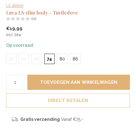
Lil atelier
Luva LS slim body - Turtledove
(0)
€19,99
Incl. btw
Op voorraad
56
62
68
74
80
86
TOEVOEGEN AAN WINKELWAGEN
DIRECT BETALEN
Gratis verzending
Vanaf €75,-