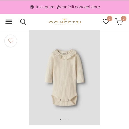
instagram: @confetti.conceptstore
0
0