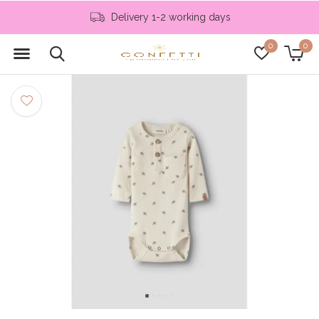
Delivery 1-2 working days
0
0