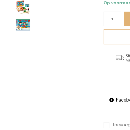
Op voorraa
G
Va
Faceb
Toevoege