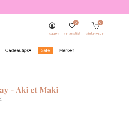
0
0
inloggen
verlanglijst
winkelwagen
Cadeautips♥
Sale
Merken
ay - Aki et Maki
0)