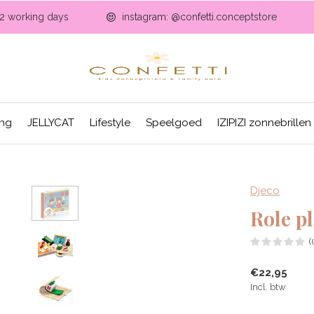
-2 working days
instagram: @confetti.conceptstore
ing
JELLYCAT
Lifestyle
Speelgoed
IZIPIZI zonnebrillen
Djeco
Role pl
(
€22,95
Incl. btw