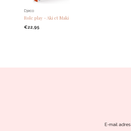
Djeco
Role play - Aki et Maki
€22,95