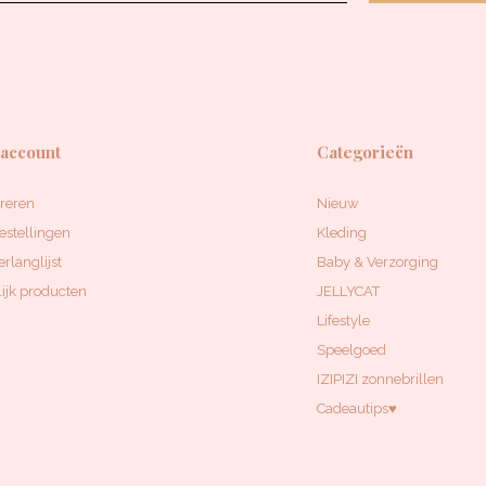
 account
Categorieën
treren
Nieuw
estellingen
Kleding
erlanglijst
Baby & Verzorging
ijk producten
JELLYCAT
Lifestyle
Speelgoed
IZIPIZI zonnebrillen
Cadeautips♥