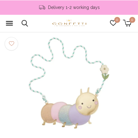
Delivery 1-2 working days
0
0