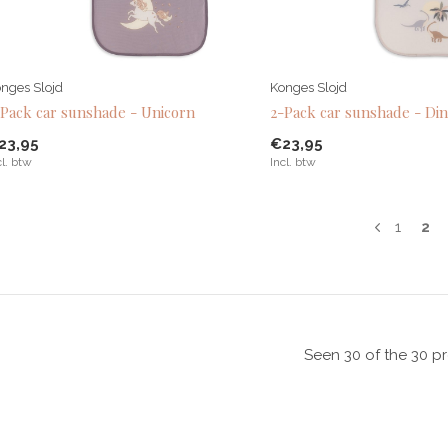
nges Slojd
Konges Slojd
-Pack car sunshade - Unicorn
2-Pack car sunshade - Di
23,95
€23,95
cl. btw
Incl. btw
1
2
Seen 30 of the 30 p