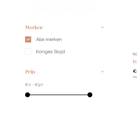
Merken
Alle merken
Konges Slojd
Ko
M
€
Prijs
In
€0
-
€90