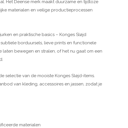
raal. Het Deense merk maakt duurzame en tijdloze
ijke materialen en veilige productieprocessen
 jurken en praktische basics – Konges Sløjd
btiele borduursels, lieve prints en functionele
te laten bewegen en stralen, of het nu gaat om een
d.
de selectie van de mooiste Konges Sløjd-items.
bod van kleding, accessoires en jassen, zodat je
iceerde materialen