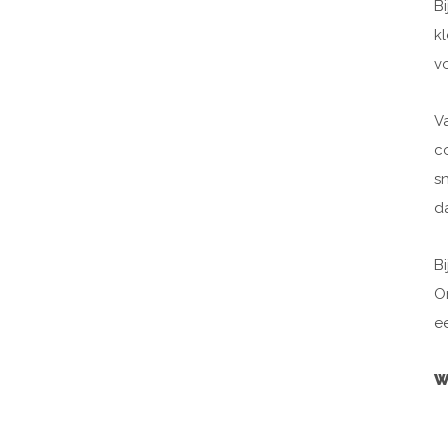
Bi
k
v
V
c
s
d
Bi
O
e
W