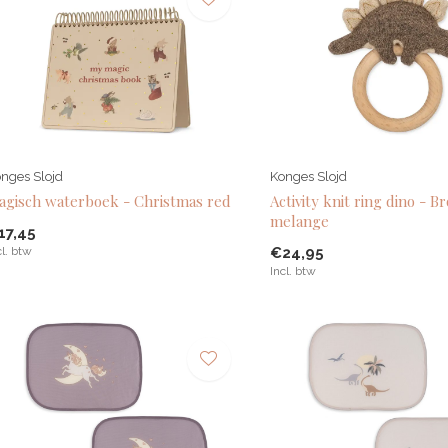
nges Slojd
Konges Slojd
agisch waterboek - Christmas red
Activity knit ring dino - 
melange
17,45
cl. btw
€24,95
Incl. btw