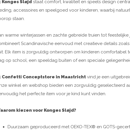
j
Konges Sløjd
staat comfort, kwaliteit en speels design cent
leding, accessoires en speelgoed voor kinderen, waarbij natuurl
oorop staan.
an warme winterjassen en zachte gebreide truien tot feestelijke
ombineert Scandinavische eenvoud met creatieve details zoals su
nit. Elk item is zorgvuldig ontworpen om kinderen comfortabel 
ag op school, een speeldag buiten of een speciale gelegenhei
j
Confetti Conceptstore in Maastricht
vind je een uitgebrei
nze winkel en webshop bieden een zorgvuldig geselecteerd aan
envoudig het perfecte item voor je kind kunt vinden.
aarom kiezen voor Konges Sløjd?
Duurzaam geproduceerd met OEKO-TEX® en GOTS-gecertif