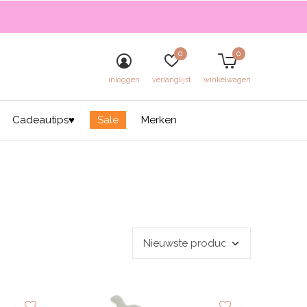
0
0
inloggen
verlanglijst
winkelwagen
Cadeautips♥
Sale
Merken