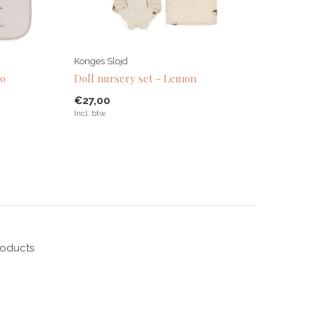
Konges Slojd
no
Doll nursery set - Lemon
€27,00
Incl. btw
roducts