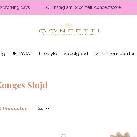
-2 working days
instagram: @confetti.conceptstore
ing
JELLYCAT
Lifestyle
Speelgoed
IZIPIZI zonnebrillen
Konges Slojd
0 Producten