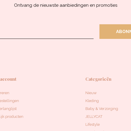
Ontvang de nieuwste aanbiedingen en promoties
ABON
 account
Categorieën
treren
Nieuw
estellingen
Kleding
erlanglijst
Baby & Verzorging
ijk producten
JELLYCAT
Lifestyle